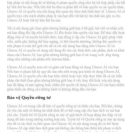
hợp pháp và nội dung đó sẽ không vi phạm quyền cũng như lợi ích hợp pháp của bất
kỳ bên thứ ba nào. Nếu bên thứ ba đưa ra phản đối về bản quyền và các quyền khác,
Uknow.AI có quyền xóa nội dung liên quan tùy theo tình hình thực tế. Uknow.AI có
quyền truy cứu trách nhiệm pháp lý của bạn đối với bất kỳ tổn thất nào gây ra cho
Uknow.AI hoặc bất kỳ bên thứ ba nào.
Tất cả nội dung gốc (bao gồm nhưng không giới hạn ở lời giải, bài viết và nhận xét)
mà bạn đăng độc lập trên Uknow.AI đều thuộc bản quyền của bạn. Để thúc đẩy hoạt
động chia sẻ và truyền bá kiến ​​thức, bạn đồng ý cấp cho Uknow.AI giấy phép vĩnh
viễn, miễn phí, không thể hủy ngang, có thể chuyển nhượng, không độc quyền và
trên phạm vi toàn thế giới cho tất cả các nội dung bạn đăng trên Uknow.AI và
Uknow.AI có quyền sử dụng nội dung đó cho các hình thức sản phẩm, dịch vụ khác
nhau của Uknow.AI, bao gồm nhưng không giới hạn ở các trang web, ứng dụng
cũng như những sản phẩm trên Internet khác.
Uknow.AI có quyền xem xét và giám sát hoạt động sử dụng Uknow.AI của bạn.
Nếu bạn vi phạm bất kỳ quy tắc nào nêu trên trong quá trình sử dụng Uknow.AI,
Uknow.AI có quyền yêu cầu bạn hiệu chỉnh hoặc trực tiếp thực hiện tất cả các biện
pháp cần thiết (bao gồm nhưng không giới hạn ở việc thay đổi hoặc xóa nội dung
bạn đã đăng và tạm ngừng hoặc chấm dứt quyền sử dụng Uknow.AI của bạn) nhằm
giảm thiểu tác động của những hành vi không đúng đắn của bạn.
Bảo vệ Quyền riêng tư
Uknow.AI coi trọng vấn đề bảo vệ quyền riêng tư cá nhân của bạn. Đôi khi, chúng
tôi yêu cầu một số thông tin nhất định để có thể cung cấp cho bạn dịch vụ mà bạn
yêu cầu. Tuyên bố về Quyền riêng tư này sẽ giải thích về hoạt động thu thập và sử
dụng dữ liệu trong những trường hợp này. Tuyên bố về Quyền riêng tư này áp dụng
cho tất cả các dịch vụ liên quan của Uknow.AI và nội dung trong đó có thể được
Uknow.AI cập nhật theo thời gian mà không cần thông báo thêm khi phạm vi dịch