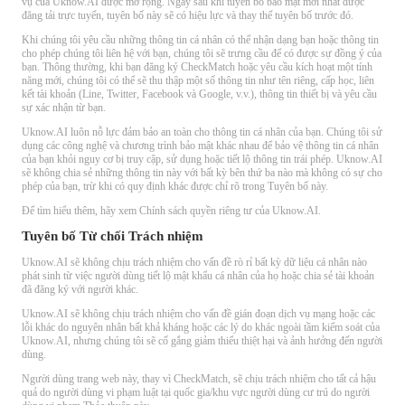
vụ của Uknow.AI được mở rộng. Ngay sau khi tuyên bố bảo mật mới nhất được
đăng tải trực tuyến, tuyên bố này sẽ có hiệu lực và thay thế tuyên bố trước đó.
Khi chúng tôi yêu cầu những thông tin cá nhân có thể nhận dạng bạn hoặc thông tin
cho phép chúng tôi liên hệ với bạn, chúng tôi sẽ trưng cầu để có được sự đồng ý của
bạn. Thông thường, khi bạn đăng ký CheckMatch hoặc yêu cầu kích hoạt một tính
năng mới, chúng tôi có thể sẽ thu thập một số thông tin như tên riêng, cấp học, liên
kết tài khoản (Line, Twitter, Facebook và Google, v.v.), thông tin thiết bị và yêu cầu
sự xác nhận từ bạn.
Uknow.AI luôn nỗ lực đảm bảo an toàn cho thông tin cá nhân của bạn. Chúng tôi sử
dụng các công nghệ và chương trình bảo mật khác nhau để bảo vệ thông tin cá nhân
của bạn khỏi nguy cơ bị truy cập, sử dụng hoặc tiết lộ thông tin trái phép. Uknow.AI
sẽ không chia sẻ những thông tin này với bất kỳ bên thứ ba nào mà không có sự cho
phép của bạn, trừ khi có quy định khác được chỉ rõ trong Tuyên bố này.
Để tìm hiểu thêm, hãy xem Chính sách quyền riêng tư của Uknow.AI.
Tuyên bố Từ chối Trách nhiệm
Uknow.AI sẽ không chịu trách nhiệm cho vấn đề rò rỉ bất kỳ dữ liệu cá nhân nào
phát sinh từ việc người dùng tiết lộ mật khẩu cá nhân của họ hoặc chia sẻ tài khoản
đã đăng ký với người khác.
Uknow.AI sẽ không chịu trách nhiệm cho vấn đề gián đoạn dịch vụ mạng hoặc các
lỗi khác do nguyên nhân bất khả kháng hoặc các lý do khác ngoài tầm kiểm soát của
Uknow.AI, nhưng chúng tôi sẽ cố gắng giảm thiểu thiệt hại và ảnh hưởng đến người
dùng.
Người dùng trang web này, thay vì CheckMatch, sẽ chịu trách nhiệm cho tất cả hậu
quả do người dùng vi phạm luật tại quốc gia/khu vực người dùng cư trú do người