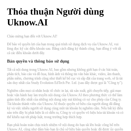
Thỏa thuận Người dùng
Uknow.AI
Chào mừng bạn đến với Uknow.AI!
Để bảo vệ quyền lợi của bạn trong quá trình sử dụng dịch vụ của Uknow.AI, vui
lòng đọc kỹ các điều khoản sau. Bằng cách đăng ký thành công, bạn đồng ý với tất
cả các điều khoản dưới đây.
Bản quyền và thông báo sử dụng
Tất cả nội dung trong Uknow.AI, bao gồm nhưng không giới hạn ở các bài toán,
phân tích, báo cáo và đồ họa, hình ảnh và thông tin văn bản khác, video, âm thanh,
phần mềm, chương trình cũng như thiết kế bố cục và sắp đặt của trang web, sẽ là tài
sản duy nhất của Study Evolution EdTech Pte. Ltd. (sau đây được gọi là "Công ty").
Nghiêm cấm mọi cá nhân hoặc tổ chức in lại, tái sản xuất, gửi chuyển tiếp, giả mạo
hoặc vận hành hay lan truyền nội dung của Uknow.AI theo phương thức có thể làm
giảm tính độc nhất của những nội dung này mà không có sự cho phép của Công ty.
Tài khoản thành viên của Uknow.AI thuộc quyền sở hữu của người dùng đã đăng
ký và việc nhiều người sử dụng cùng một tài khoản bị nghiêm cấm. Nếu bất kỳ điều
nào trên đây bị phát hiện là có diễn ra, Công ty có quyền vô hiệu hóa tài khoản và có
thể khiếu nại tới pháp luật, trong trường hợp thích hợp.
Bạn phải hoàn toàn chịu trách nhiệm về nội dung do bạn tải lên hoặc công bố trên
Uknow.AI, cũng như đảm bảo bạn là chủ sở hữu bản quyền hoặc đã được ủy quyền